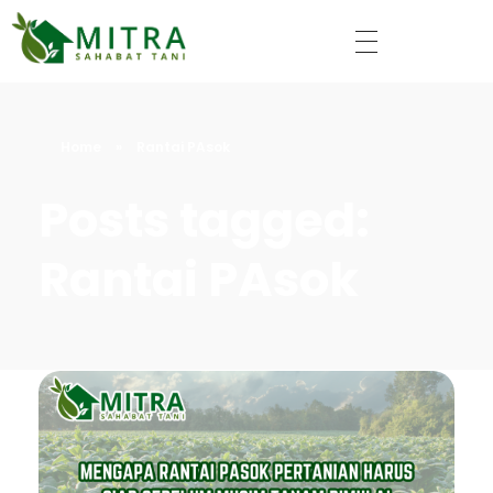
Mitra Sahabat Tani
Home
»
Rantai PAsok
Posts tagged:
Rantai PAsok