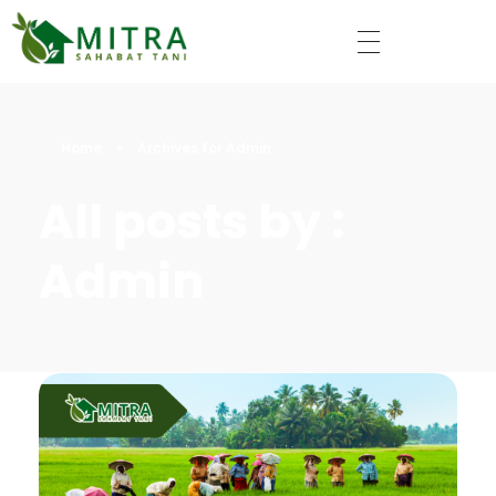
Mitra Sahabat Tani
Home
»
Archives for Admin
All posts by :
Admin