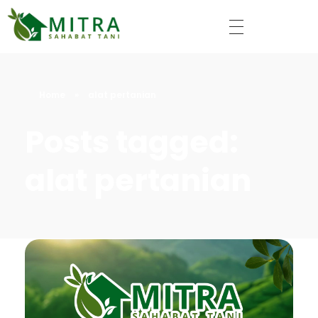
Mitra Sahabat Tani
Home
»
alat pertanian
Posts tagged:
alat pertanian