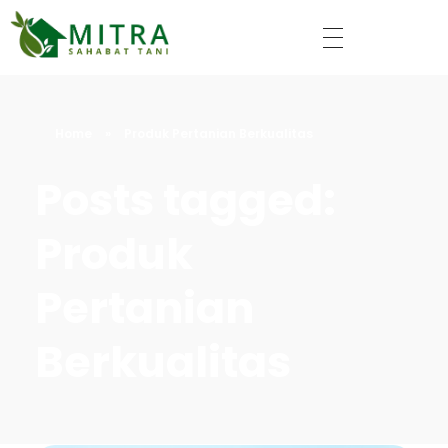
Mitra Sahabat Tani
Home
»
Produk Pertanian Berkualitas
Posts tagged:
Produk
Pertanian
Berkualitas