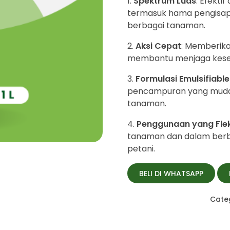
Spektrum Luas
: Efekti
termasuk hama pengisap
berbagai tanaman.
Aksi Cepat
: Memberika
membantu menjaga kese
Formulasi Emulsifiabl
pencampuran yang mudah
tanaman.
Penggunaan yang Flek
tanaman dan dalam berbag
petani.
BELI DI WHATSAPP
Cate